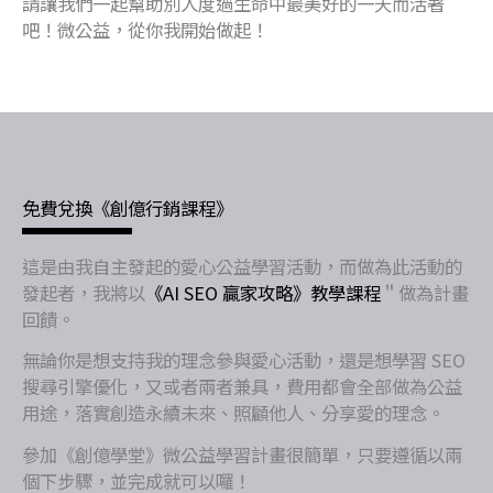
請讓我們一起幫助別人度過生命中最美好的一天而活著
吧！微公益，從你我開始做起！
免費兌換《創億行銷課程》
這是由我自主發起的愛心公益學習活動，而做為此活動的
發起者，我將以
《AI SEO 贏家攻略》教學課程
＂做為計畫
回饋。
無論你是想支持我的理念參與愛心活動，還是想學習 SEO
搜尋引擎優化，又或者兩者兼具，費用都會全部做為公益
用途，落實創造永續未來、照顧他人、分享愛的理念。
參加《創億學堂》微公益學習計畫很簡單，只要遵循以兩
個下步驟，並完成就可以囉！