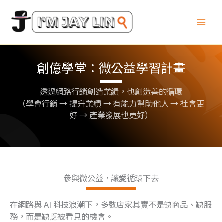
跳
至
主
要
內
創億學堂：微公益學習計畫
容
透過網路行銷創造業績，也創造善的循環
（學會行銷 → 提升業績 → 有能力幫助他人 → 社會更
好 → 產業發展也更好）
參與微公益，讓愛循環下去
在網路與 AI 科技浪潮下，多數店家其實不是缺商品、缺服
務，而是缺乏被看見的機會。