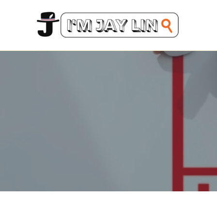
跳
至
主
要
內
容