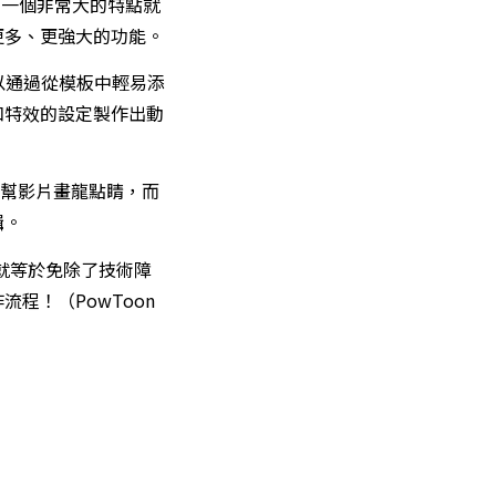
 一個非常大的特點就
更多、更強大的功能。
你可以通過從模板中輕易添
和特效的設定製作出動
白幫影片畫龍點睛，而
輯。
n 就等於免除了技術障
程！（PowToon