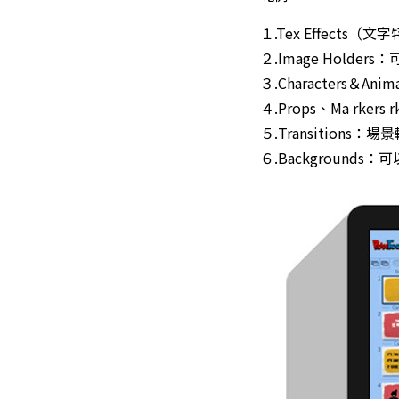
１.Tex Effect
２.Image Hold
３.Characters
４.Props、Ma rke
５.Transitions：
６.Background