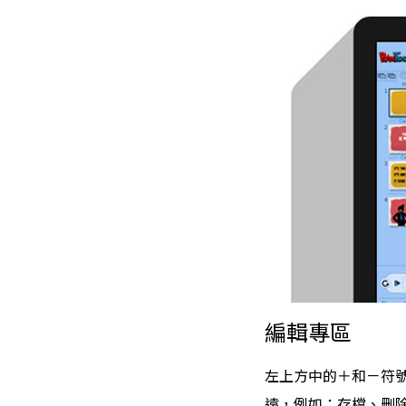
編輯專區
左上方中的＋和－符號
遠，例如：存檔、刪