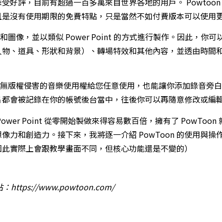
受好評，目前有超過一百多萬來自世界各地的用戶。 Powtoon
且是沒有使用期限的免費特點，只是當然不如付費版本可以使用
動畫和圖像，並以類似 Power Point 的方式進行製作。因此，
人物、道具、形狀和背景）、轉場特效和其他內容，並透由時間
費提供無版權侵害的音樂使用權給您任意使用，也能讓你添加錄音旁
片都會被記錄在你的帳號後台當中，往後你可以再隨意修改或編
wer Point 從零開始製做來得容易數百倍，擁有了 PowToo
力和創造力。接下來，我將逐一介紹 PowToon 的使用與操作流
因此實際上會跟教學畫面不同，但核心功能還是不變的）
站：
https://www.powtoon.com/