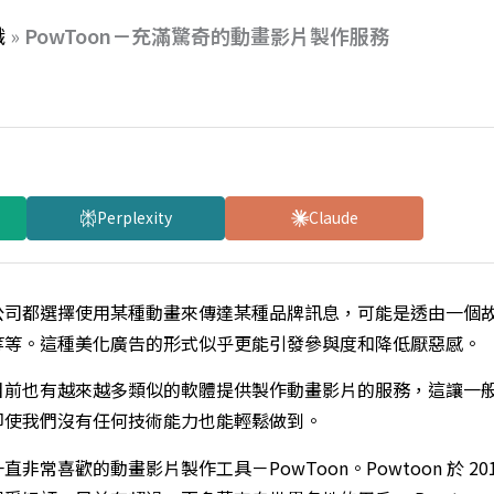
識
»
PowToon－充滿驚奇的動畫影片製作服務
Perplexity
Claude
公司都選擇使用某種動畫來傳達某種品牌訊息，可能是透由一個
等等。這種美化廣告的形式似乎更能引發參與度和降低厭惡感。
目前也有越來越多類似的軟體提供製作動畫影片的服務，這讓一
即使我們沒有任何技術能力也能輕鬆做到。
常喜歡的動畫影片製作工具－PowToon。Powtoon 於 201