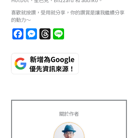
喜歡就按讚，受用就分享，你的讚賞是讓我繼續分享
的動力～
F
M
T
L
a
e
h
i
c
s
r
n
e
s
e
e
b
e
a
o
n
d
o
g
s
k
e
關於作者
r