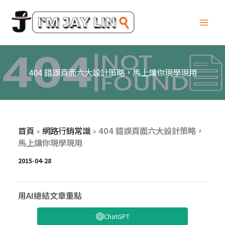
跳
至
主
要
內
容
404 錯誤頁面六大設計策略，馬上讓你現學現用
首頁
»
網路行銷常識
»
404 錯誤頁面六大設計策略，
馬上讓你現學現用
2015-04-28
用AI總結文章重點
ChatGPT