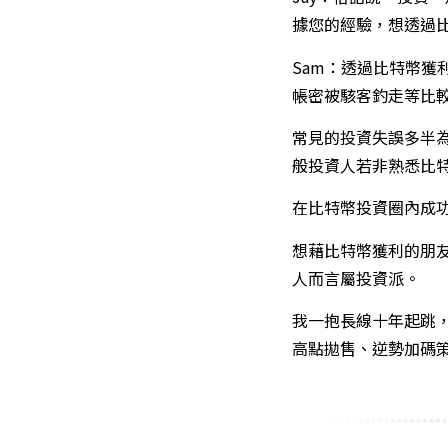
據您的經驗，想透過
Sam：透過比特幣
帳密被駭客釣走等比
常見的投資失誤多半
般投資人若非熟悉比
在比特幣投資圈內成
想藉比特幣獲利的朋
人而言屬投資派。
我一抱長線十年起跳
高點拋售、逆勢加碼