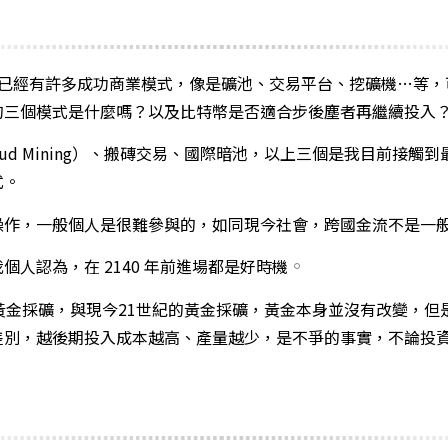
幣已經有許多成功商業模式，像是礦池、交易平台、挖礦機…等
的三個模式是什麼嗎？以及比特幣是否適合步後塵者再繼續投入
oud Mining）、搬磚交易、國際暗池，以上三個是我目前接觸
式。
操作，一般個人是很難參與的，如同現今社會，跨國金流不是一
。
個人認為，在 2140 年前進場都是好時機
黃金採礦，與現今21世紀的黃金採礦，黃金本身並沒有改變，但
差別，越後期投入成本越高、產量越少，是不爭的事實，不論投