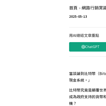
首頁
»
網路行銷常
2025-05-13
用AI總結文章重點
ChatGPT
當談論到比特幣（Bi
現金系統。」
比特幣究竟是顛覆世
成為政府支持的貨幣
機？