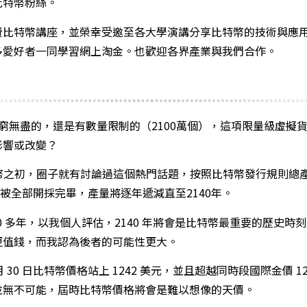
比特幣粉絲。
費比特幣講座，並榮幸受邀至各大學演講分享比特幣的技術與應
多愛好者一同學習網上淘金。也歡迎各界產業與我們合作。
無窮無盡的，還是有數量限制的（2100萬個），這項限量級虛擬
影響或改變？
幣之初，圈子就有討論過這個熱門話題，按照比特幣發行規則總產量 
 年被全部開採完畢，產量將逐年遞減直至2140年。
00 多年，以我個人評估，2140 年將會是比特幣最重要的歷史時
更值錢，而我認為後者的可能性更大。
1 月 30 日比特幣價格站上 1242 美元，並且超越同時段國際金價 
並無不可能，屆時比特幣價格將會是難以想像的天價。