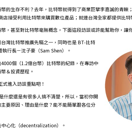
幣的生存不利？去年，比特幣就得到了商業巨擘李嘉誠的青睞；在 
 線上商店接受利用比特幣來購買數位產品；就連台灣全家都提供比
特幣，甚至對比特幣毫無概念，下面這段訪談或許能幫助你，讓
台灣比特幣推廣先驅之一，同時也是 BT-比特
執行長－沈子豪（Sam Shen）。
4000個（1.2億台幣）比特幣的紀錄，在專訪中
特幣＆投資歷程。
正式進入訪談重點吧！
竟是什麼還是有很多人搞不清楚，所以，當初你開
的主要原因、理由是什麼？能不能簡單跟各位分
化（decentralization）。