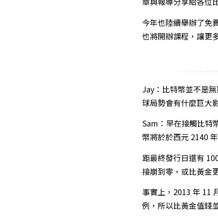
章與報導分享給各位
今年也陸續舉辦了免
也將開辦課程，讓更
Jay：比特幣並不是
球局勢會有什麼巨大
Sam：早在接觸比特
幣將於於西元 2140
距最終發行日還有 1
接崩到零，或比黃金
事實上，2013 年 1
例，所以比黃金值錢