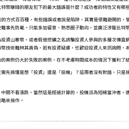
比特幣賺錢的朋友犯下的最大錯誤是什麼？成功者的特性又有哪
獲利的方式百百種，有些錯誤或者說是陷阱，其實是很難避開的，
較難事先防範。只能多加留意、熟悉圈子動向，並廣泛涉獵比特
為投資山寨幣，或者假借挖礦之名誘騙投資人參與的多層次傳直
特幣技術難辨其真偽，若有投資疑慮，也歡迎投資人來訊詢問，
功的案例仍大於失敗的案例，在不考慮時間成本的情況下獲利了
友需先搞懂是想「投資」還是「投機」？這兩者沒有對錯，只是
，中間不看漲跌，當然這是經過計算的，投機派為短線當沖者，
策略來操作。