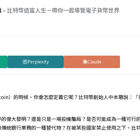
識
»
比特幣造富人生－帶你一起導覽電子貨幣世界
Perplexity
Claude
tcoin）的時候，你會怎麼定義它呢？比特幣創始人中本聰說：
界的偉大發明？還是只是一場投機騙局？是否可能成為一種可行
和傳統銀行業務的一種替代物？在被某些國家禁止使用之下，比