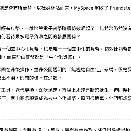
是會有所更替，以社群網站而言，MySpace 擊敗了 Friendster；
已經有Ｕ幣、一維幣等電子貨幣陸續仿效崛起了，比特幣仍然沒
如何看待眾多電子貨幣之間的發展關係？
球第一個去中心化貨幣，也是唯一一個去中化的貨幣，仿效比特幣
 多種，而這些山寨幣都是「中心化貨幣」。
集團在背後操作，並非公開透明的「無極權自由化」架構，價格
層出不窮，倒閉的也不在少數。
作工具，迭代更換，淘汰迅速，市場上永遠有新幣誕生，但同時
任何一家山寨幣願意成為去中心化貨幣，原因很簡單，他們都想
一定有風險，有賺有賠＂。所以，懂得有效避及、降低風險還是