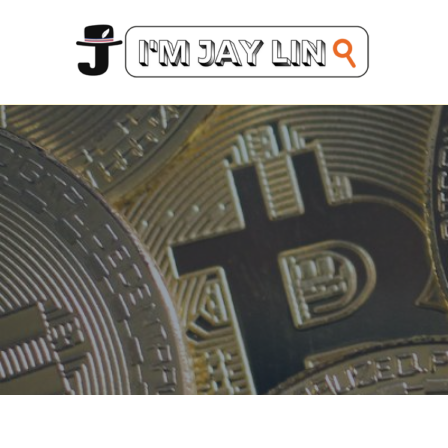
跳
至
主
要
內
容