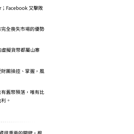
Facebook 又擊敗
有完全喪失市場的優勢
的虛擬貨幣都屬山寨
受財團操控、掌握，風
也有舊幣殞落，唯有比
盈利。
投資很重要的關鍵，根