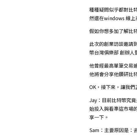
種種疑問似乎都對比特
然還在windows
假如你想多加了解比
此次的創業訪談邀請到
幣台灣俱樂部 創辦人暨
他曾經最高單筆交易逾
他將會分享他鑽研比
OK，接下來，讓我們
Jay：目前比特幣究
始投入與看準這市場
享一下。
Sam：主要原因是：去中心