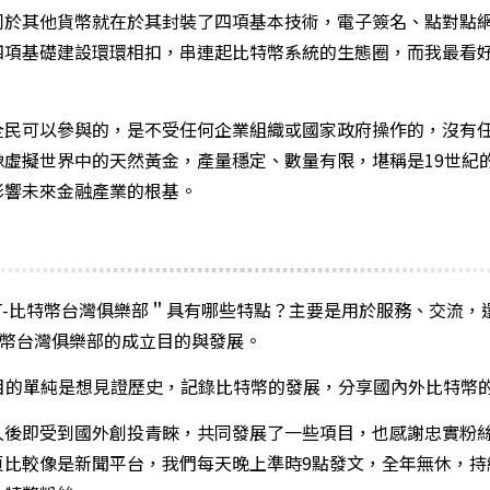
其他貨幣就在於其封裝了四項基本技術，電子簽名、點對點網路、Pr
四項基礎建設環環相扣，串連起比特幣系統的生態圈，而我最看
全民可以參與的，是不受任何企業組織或國家政府操作的，沒有
像虛擬世界中的天然黃金，產量穩定、數量有限，堪稱是19世紀
影響未來金融產業的根基。
BT-比特幣台灣俱樂部＂具有哪些特點？主要是用於服務、交流
特幣台灣俱樂部的成立目的與發展。
的目的單純是想見證歷史，記錄比特幣的發展，分享國內外比特幣
久後即受到國外創投青睞，共同發展了一些項目，也感謝忠實粉
頁比較像是新聞平台，我們每天晚上準時9點發文，全年無休，持