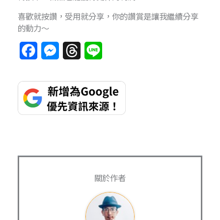
喜歡就按讚，受用就分享，你的讚賞是讓我繼續分享
的動力～
F
M
T
L
a
e
h
i
c
s
r
n
e
s
e
e
b
e
a
o
n
d
o
g
s
k
e
關於作者
r