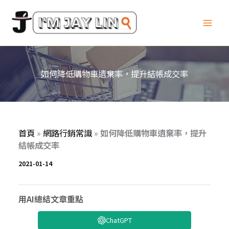
跳
至
主
要
內
容
如何降低購物車遺棄率，提升結帳成交率
首頁
»
網路行銷常識
»
如何降低購物車遺棄率，提升
結帳成交率
2021-01-14
用AI總結文章重點
ChatGPT