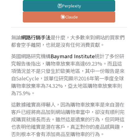
Perplexity
Claude
無論
網路行銷手法
是什麼，大多數來到網站的買家們
都會空手離開，也就是沒有任何消費貢獻。
英國網路研究機構
Baymard Institute
統計了多份研
究報告後指出，購物車放棄率高達69.23%。而且這
項情況並不是只發生於歐美地區，其中一份報告是來
自SaleCycle，該單位研究顯示2016年第一季度全球
購物車放棄率為74.32%，亞太地區購物車放棄率則
為75.9%。
這數據確實高得嚇人，因為購物車放棄率是來自潛在
客戶已經將商品加到網站購物車當中，卻沒有順利完
成購買就揚長而去。雖然這是遺棄的行為，但同時這
也表明他確實是潛在客戶，真正對你的產品感興趣，
否則根本不會有添加商品至購物車的行為。