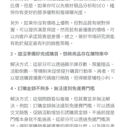
比價。但是，如果你可以先做好競品分析和SEO，確
保你有更好的競爭優勢和搜尋曝光度。
另外，如果你沒有價格上優勢，但對品質有絕對保
握，可以提供滿意保證。然而若有最優惠的價格，可
以向客戶承諾買貴退差價。總之，做好市場研究將能
有助於擬定最有利的銷售策略。
3、還沒準備好完成購買，想將商品存在購物車中
解決方式：這部分可以透過顯示庫存數、限量贈品、
活動倒數…等機制來促使提升購買行動率。再者，可
以發送購買優惠代碼進行賄賂，但得願意犧牲小利。
4、訂購金額不夠多，無法達到免運費門檻
解決方式：這個問題看似複雜，但其實並非無法解
決。例如：訂購金額無法達到免運費門檻，可以透過
交叉銷售、促銷活動增加引誘購買金額，不過前提是
門檻本身就不能過高。這部分可以透過免運門檻測
試，得知更購物車被遺棄的原因是什麼，以及提升更