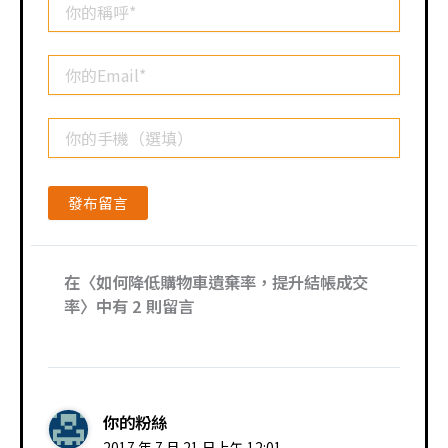
你
的
稱
呼
你
*
的
Email*
你
的
手
機
（選
填）
在〈如何降低購物車遺棄率，提升結帳成交
率〉中有 2 則留言
你的粉絲
2017 年 7 月 21 日上午 12:01