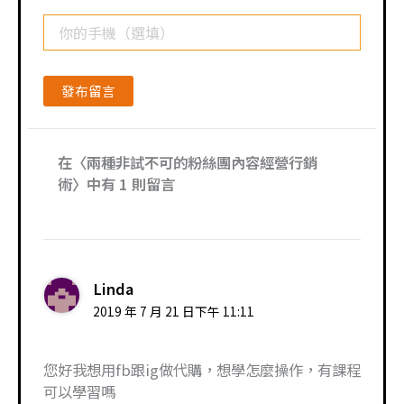
Email*
你
的
手
機
（選
填）
在〈兩種非試不可的粉絲團內容經營行銷
術〉中有 1 則留言
Linda
2019 年 7 月 21 日下午 11:11
您好我想用fb跟ig做代購，想學怎麼操作，有課程
可以學習嗎