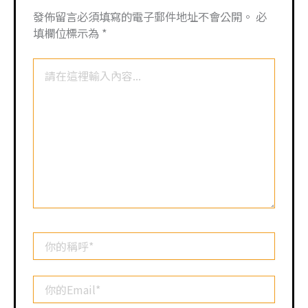
發佈留言必須填寫的電子郵件地址不會公開。
必
填欄位標示為
*
請
在
這
裡
輸
入
內
容...
你
的
稱
呼
你
*
的