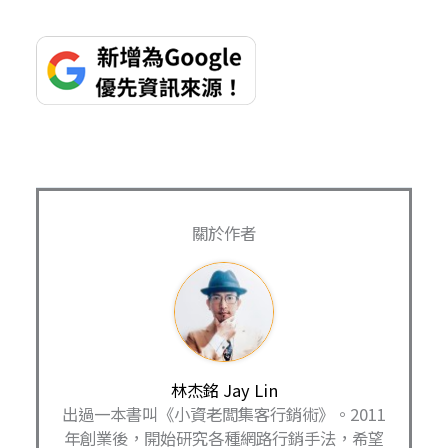
a
e
h
i
c
s
r
n
e
s
e
e
b
e
a
o
n
d
o
g
s
k
e
關於作者
r
林杰銘 Jay Lin
出過一本書叫《小資老闆集客行銷術》。2011
年創業後，開始研究各種網路行銷手法，希望