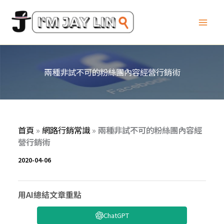
跳
至
主
要
內
容
兩種非試不可的粉絲團內容經營行銷術
首頁
»
網路行銷常識
»
兩種非試不可的粉絲團內容經
營行銷術
2020-04-06
用AI總結文章重點
ChatGPT