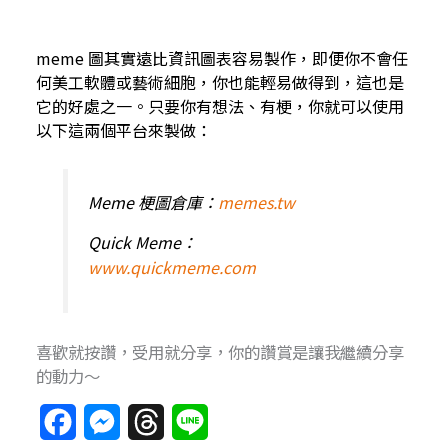
meme 圖其實遠比資訊圖表容易製作，即便你不會任
何美工軟體或藝術細胞，你也能輕易做得到，這也是
它的好處之一。只要你有想法、有梗，你就可以使用
以下這兩個平台來製做：
Meme 梗圖倉庫：
memes.tw
Quick Meme：
www.quickmeme.com
喜歡就按讚，受用就分享，你的讚賞是讓我繼續分享
的動力～
F
M
T
L