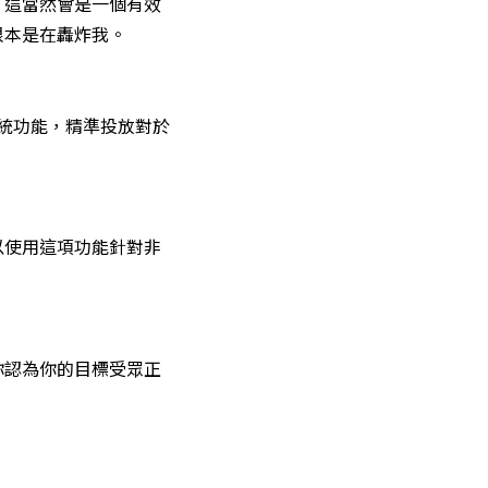
，這當然會是一個有效
根本是在轟炸我。
系統功能，精準投放對於
以使用這項功能針對非
你認為你的目標受眾正
。