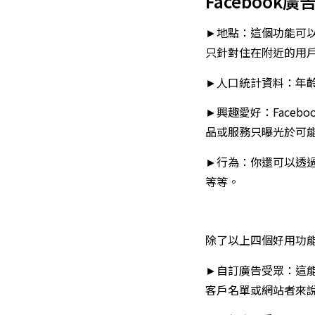
Facebook廣
►地點：這個功能可
只針對住在附近的用
►人口統計資料：年
►興趣愛好：Face
品或服務只曝光於可
►行為：你還可以透
等等。
除了以上四個好用功
►自訂廣告受眾：這能
客戶名單或網站者來