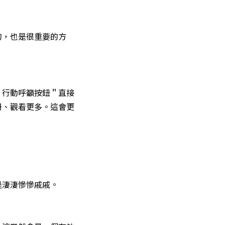
的，也是很重要的方
＂行動呼籲按鈕＂直接
冊、觀看更多。這會更
是淒淒慘慘戚戚。