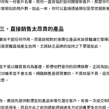
你有一份客戶名單，而你一直苦惱於如何開發新客戶，那麼你可以透
非常相似的用戶群，如此一來，你可以直接透過類似受眾挖掘新
誤三、直接銷售太昂貴的產品
ook廣告不起任何作用，而是說相對於高價位產品來說很難讓它發
而是很難直接產生效用，尤其缺乏品牌的加持之下更是如此。
告原理並不是以購買意向為基礎，即便他們是你的目標族群，正因為
成功機率並不會太高。網路銷售是很現實的，不買就是不買，這
意思。
ok廣告，應該先提供較便宜的產品來吸引潛在客戶，有第一次成交
對容易得多，而且在此之前你還能透過諸多方式培養更多信任感