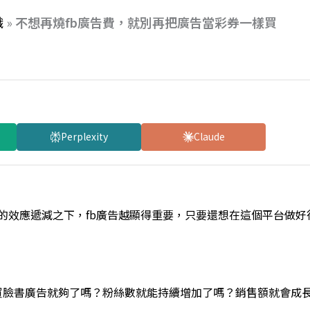
識
»
不想再燒fb廣告費，就別再把廣告當彩券一樣買
Perplexity
Claude
粉絲團的效應遞減之下，fb廣告越顯得重要，只要還想在這個平台做
買臉書廣告就夠了嗎？粉絲數就能持續增加了嗎？銷售額就會成