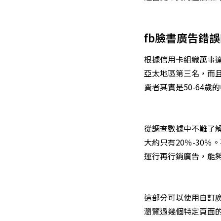
fb臉書廣告錯誤
根據信用卡組織萬事達
亞太地區第三名，而
費者其實是50-64
從調查數據中不難了
大約只有20％-30％。
運行
再行銷廣告
，能
這部分可以使用自訂
瀏覽過幾個特定頁面