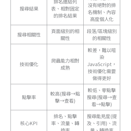
排名連結列
沒有絕對的排
搜尋結果
表、相對固定
名機制、內容
的排名結果
高度個人化
頁面級別的相
段落/區塊級別
搜尋相關性
關性
的相關性
較差，難以喧
染
爬蟲能力相對
技術優化
JavaScript，
成熟
技術優化需要
做得更好
較低、零點擊
較高(搜尋→點
點擊率
搜尋(搜尋→查
擊→查看)
看→點擊)
排名、點擊
搜尋能見度(提
核心KPI
率、流量、轉
及、引用)、流
換率
量、轉換率