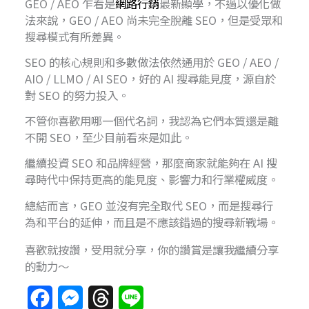
GEO / AEO 乍看是
網路行銷
最新顯學，不過以優化做
法來說，GEO / AEO 尚未完全脫離 SEO，但是受眾和
搜尋模式有所差異。
SEO 的核心規則和多數做法依然通用於 GEO / AEO /
AIO / LLMO / AI SEO，好的 AI 搜尋能見度，源自於
對 SEO 的努力投入。
不管你喜歡用哪一個代名詞，我認為它們本質還是離
不開 SEO，至少目前看來是如此。
繼續投資 SEO 和品牌經營，那麼商家就能夠在 AI 搜
尋時代中保持更高的能見度、影響力和行業權威度。
總結而言，GEO 並沒有完全取代 SEO，而是搜尋行
為和平台的延伸，而且是不應該錯過的搜尋新戰場。
喜歡就按讚，受用就分享，你的讚賞是讓我繼續分享
的動力～
F
M
T
L