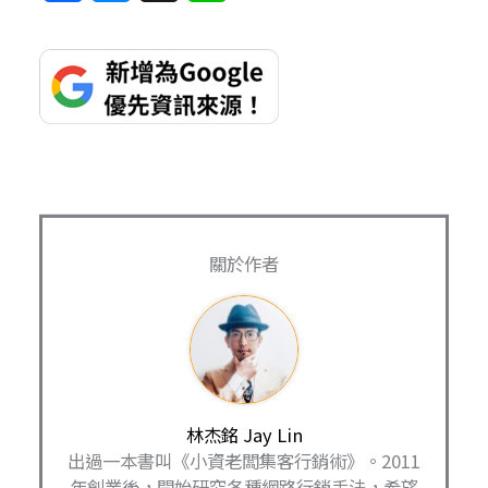
a
e
h
i
c
s
r
n
e
s
e
e
b
e
a
o
n
d
o
g
s
k
e
關於作者
r
林杰銘 Jay Lin
出過一本書叫《小資老闆集客行銷術》。2011
年創業後，開始研究各種網路行銷手法，希望