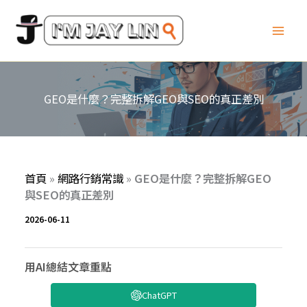
跳
至
主
要
內
容
GEO是什麼？完整拆解GEO與SEO的真正差別
首頁
»
網路行銷常識
»
GEO是什麼？完整拆解GEO
與SEO的真正差別
2026-06-11
用AI總結文章重點
ChatGPT