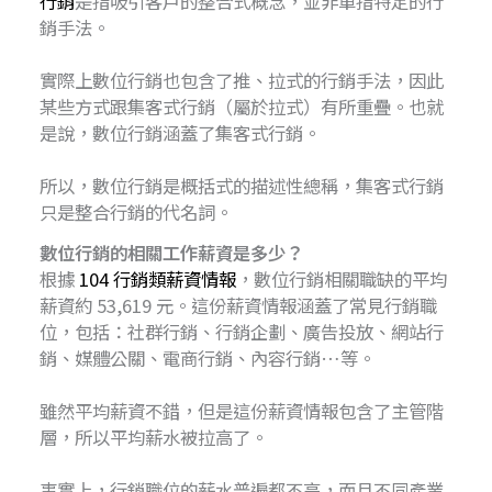
行銷
是指吸引客戶的整合式概念，並非單指特定的行
銷手法。
實際上數位行銷也包含了推、拉式的行銷手法，因此
某些方式跟集客式行銷（屬於拉式）有所重疊。也就
是說，數位行銷涵蓋了集客式行銷。
所以，數位行銷是概括式的描述性總稱，集客式行銷
只是整合行銷的代名詞。
數位行銷的相關工作薪資是多少？
根據
104 行銷類薪資情報
，數位行銷相關職缺的平均
薪資約 53,619 元。這份薪資情報涵蓋了常見行銷職
位，包括：社群行銷、行銷企劃、廣告投放、網站行
銷、媒體公關、電商行銷、內容行銷…等。
雖然平均薪資不錯，但是這份薪資情報包含了主管階
層，所以平均薪水被拉高了。
事實上，行銷職位的薪水普遍都不高，而且不同產業