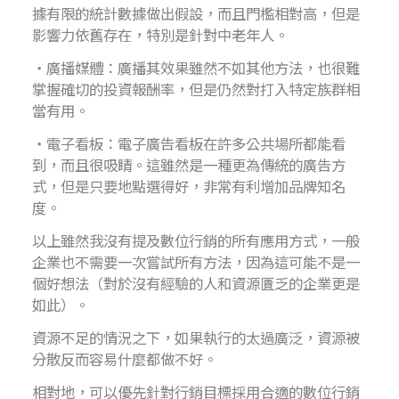
據有限的統計數據做出假設，而且門檻相對高，但是
影響力依舊存在，特別是針對中老年人。
・廣播媒體：廣播其效果雖然不如其他方法，也很難
掌握確切的投資報酬率，但是仍然對打入特定族群相
當有用。
・電子看板：電子廣告看板在許多公共場所都能看
到，而且很吸睛。這雖然是一種更為傳統的廣告方
式，但是只要地點選得好，非常有利增加品牌知名
度。
以上雖然我沒有提及數位行銷的所有應用方式，一般
企業也不需要一次嘗試所有方法，因為這可能不是一
個好想法（對於沒有經驗的人和資源匱乏的企業更是
如此）。
資源不足的情況之下，如果執行的太過廣泛，資源被
分散反而容易什麼都做不好。
相對地，可以優先針對行銷目標採用合適的數位行銷