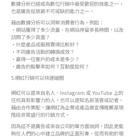
數據分析已經成為數位行銷中最受歡迎的技能之一，
也是廣告投放最不可或缺的能力之一。
藉由數據分析可以洞察消費者行為，例如：
・網站獲得了多少流量、在網站停留多長時間，以及
訪問了多少頁面？
・什麼產品或服務賣得比較好？
・不同廣告活動的轉換成效？
・贏得一位客戶的成本是多少？
・廣告的點擊率如何？互動度如何？
5.網紅行銷可以快速破圈
網紅可以是來自名人、Instagram 或 YouTube 上的
任何具有影響力的人，也可以是知名部落客或記者。
藉由合作業配，讓網紅為企業或產品做宣傳推薦是現
階段非常盛行的行銷方式。
因為這不是廣告或來自公司的單方面說詞，因此更能
夠在人們的心中建立品牌的正面形象，從而有助於吸