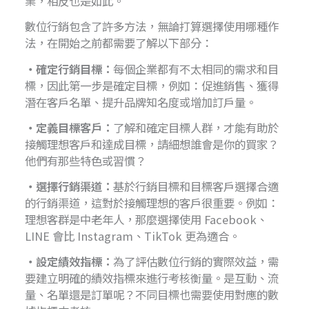
業，相反也是如此。
數位行銷包含了許多方法，無論打算選擇使用哪種作
法，在開始之前都需要了解以下部分：
・確定行銷目標：
每個企業都有不太相同的需求和目
標，因此第一步是確定目標，例如：促進銷售、獲得
潛在客戶名單、提升品牌知名度或增加訂戶量。
・定義目標客戶：
了解和確定目標人群，才能有助於
接觸理想客戶和達成目標，請細想誰會是你的買家？
他們有那些特色或習慣？
・選擇行銷渠道：
基於行銷目標和目標客戶選擇合適
的行銷渠道，這對於接觸理想的客戶很重要。例如：
理想客群是中老年人，那麼選擇使用 Facebook、
LINE 會比 Instagram、TikTok 更為適合。
・設定績效指標：
為了評估數位行銷的實際效益，需
要建立明確的績效指標來進行考核衡量。是互動、流
量、名單還是訂單呢？不同目標也需要使用對應的數