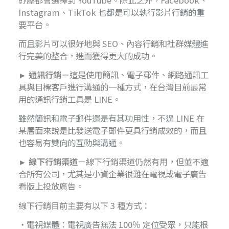
Instagram、TikTok 也都是可以執行影片行銷的重
要平台。
而且影片可以很好地與 SEO、內容行銷和社群媒體進
行完美的整合，進而獲得更大的成功。
► 通訊行銷－
這是使用簡訊、電子郵件、網路通訊工
具與目標客戶進行溝通的一種方式，在台灣目前最常
用的通訊行銷工具是 LINE。
雖然簡訊和電子郵件還是有其功用性，不過 LINE 在
某層面來說是比發送電子郵件更具行銷成效的，而且
也容易有雙向的互動與溝通。
► 線下行銷渠道
－線下行銷渠道仍然有用，但並不適
合所有公司，尤其是小資企業很難在電視或電子廣告
看版上投放廣告。
線下行銷目前主要有以下 3 種方式：
・電視媒體：電視廣告無法 100％ 定位受眾，只能根