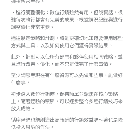
據指標來考核。
・進行調整優化：
數位行銷雖然有用，但說實話，很
難每次執行都會有完美的成果。根據情況紀錄與進行
調整優化非常重要。
通過制定策略和計劃，將能更確切地知道要使用哪些
方式與工具，以及如何使用它們獲得實際結果。
此外，計劃可以使所有部門和夥伴使用相同戰略，並
且進行改善、優化，而不只是做完了什麼事情。
至少請思考現在有什麼資源可以先做哪些事、能做好
什麼事？
初步踏入數位行銷時，保持簡單並聚焦在核心策略
上，隨著經驗的積累，可以逐步整合多種行銷技巧來
放大成效。
循序漸進也能創造出高報酬的行銷效益喔～這也是降
低投入風險的作法。