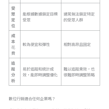
受
眾
能根據數據鎖定目標
通常無法鎖定特定
定
受眾
的受眾人群
位
成
本
較為便宜和彈性
相對高昂且固定
花
費
追
蹤
易於追蹤和統計成
難以追蹤乘效，也
分
效，能即時調整優化
很難即時調整策略
析
數位行銷適合任何企業嗎？