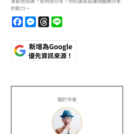
喜歡就按讚，受用就分享，你的讚賞是讓我繼續分享
的動力～
F
M
T
L
a
e
h
i
c
s
r
n
e
s
e
e
b
e
a
o
n
d
o
g
s
k
e
關於作者
r