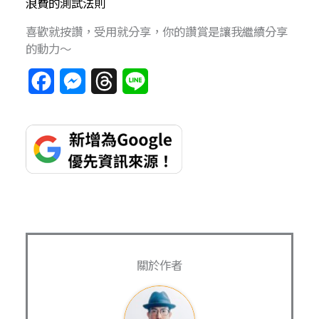
浪費的測試法則
喜歡就按讚，受用就分享，你的讚賞是讓我繼續分享
的動力～
F
M
T
L
a
e
h
i
c
s
r
n
e
s
e
e
b
e
a
o
n
d
o
g
s
k
e
關於作者
r