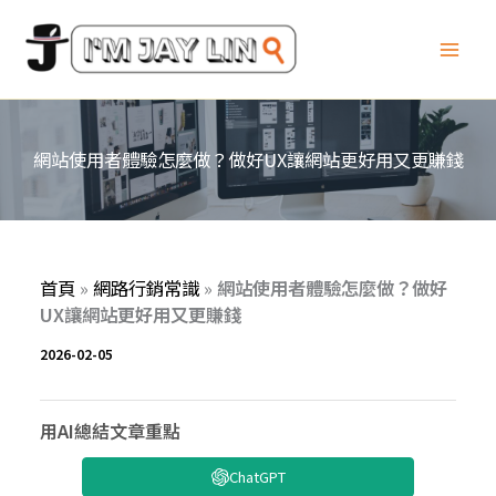
跳
至
主
要
內
容
網站使用者體驗怎麼做？做好UX讓網站更好用又更賺錢
首頁
»
網路行銷常識
»
網站使用者體驗怎麼做？做好
UX讓網站更好用又更賺錢
2026-02-05
用AI總結文章重點
ChatGPT